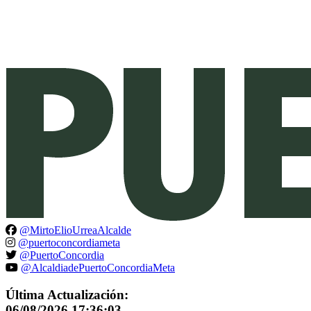
@MirtoElioUrreaAlcalde
@puertoconcordiameta
@PuertoConcordia
@AlcaldiadePuertoConcordiaMeta
Última Actualización:
06/08/2026 17:36:03